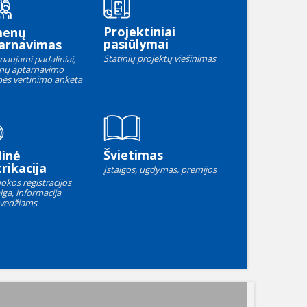
Projektiniai
menų
pasiūlymai
arnavimas
Statinių projektų viešinimas
naujami padaliniai,
nų aptarnavimo
ės vertinimo anketa
Švietimas
linė
rikacija
Įstaigos, ugdymas, premijos
okos registracijos
lga, informacija
vedžiams