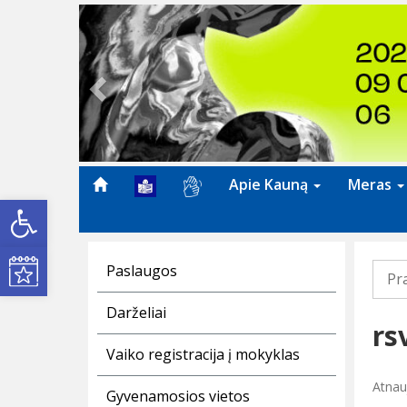
Previous
Apie Kauną
Meras
Open toolbar
Kultūros renginiai
Paslaugos
Pr
Darželiai
rs
Vaiko registracija į mokyklas
Atnau
Gyvenamosios vietos