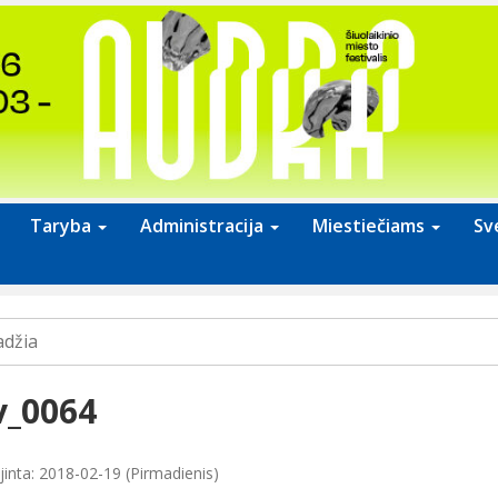
Taryba
Administracija
Miestiečiams
Sv
adžia
v_0064
jinta: 2018-02-19 (Pirmadienis)