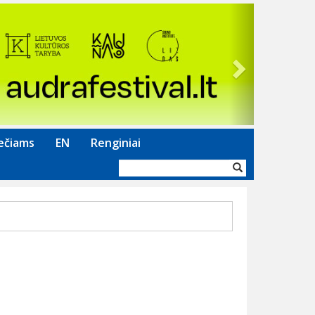
Next
ečiams
EN
Renginiai
Paieškos
forma