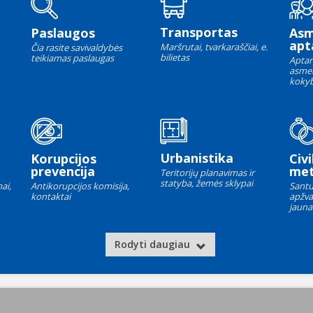
Transportas
Paslaugos
As
apt
Maršrutai, tvarkaraščiai, e.
Čia rasite savivaldybės
bilietas
teikiamas paslaugas
Aptar
asme
kokyb
Urbanistika
Korupcijos
Civi
prevencija
met
Teritorijų planavimas ir
statyba, žemės sklypai
ai,
Antikorupcijos komisija,
Santu
kontaktai
apžva
jauna
Rodyti daugiau