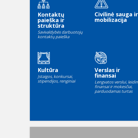
Civilinė sauga ir
Kontaktų
mobilizacija
paieška ir
struktūra
Savivaldybės darbuotojų
kontaktų paieška
Kultūra
Verslas ir
finansai
Įstaigos, konkursai,
stipendijos, renginiai
Lengvatos verslui, leidim
finansai ir mokesčiai,
parduodamas turtas