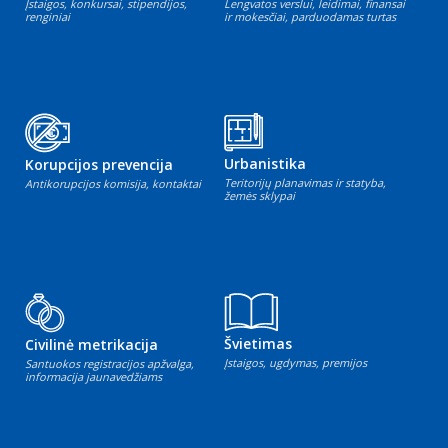
Įstaigos, konkursai, stipendijos,
Lengvatos verslui, leidimai, finansai
renginiai
ir mokesčiai, parduodamas turtas
Urbanistika
Korupcijos prevencija
Teritorijų planavimas ir statyba,
Antikorupcijos komisija, kontaktai
žemės sklypai
Švietimas
Civilinė metrikacija
Įstaigos, ugdymas, premijos
Santuokos registracijos apžvalga,
informacija jaunavedžiams