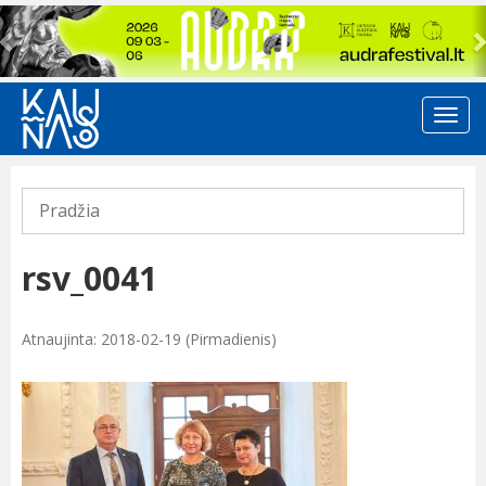
Previous
Pradžia
rsv_0041
Atnaujinta: 2018-02-19 (Pirmadienis)