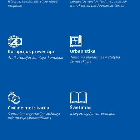
Įstaigos, konkursai, stipendijos,
Lengvatos verslui, leidimai, finansai
renginiai
ir mokesčiai, parduodamas turtas
Urbanistika
Korupcijos prevencija
Teritorijų planavimas ir statyba,
Antikorupcijos komisija, kontaktai
žemės sklypai
Švietimas
Civilinė metrikacija
Įstaigos, ugdymas, premijos
Santuokos registracijos apžvalga,
informacija jaunavedžiams