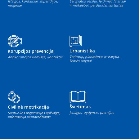
Įstaigos, konkursai, stipendijos,
Lengvatos verslui, leidimai, finansai
renginiai
ir mokesčiai, parduodamas turtas
Urbanistika
Korupcijos prevencija
Teritorijų planavimas ir statyba,
Antikorupcijos komisija, kontaktai
žemės sklypai
Švietimas
Civilinė metrikacija
Įstaigos, ugdymas, premijos
Santuokos registracijos apžvalga,
informacija jaunavedžiams