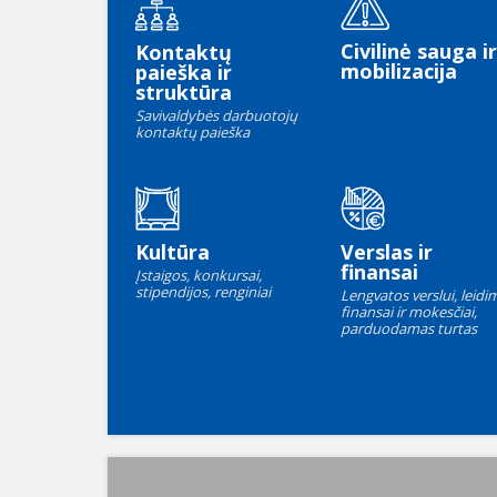
Civilinė sauga ir
Kontaktų
mobilizacija
paieška ir
struktūra
Savivaldybės darbuotojų
kontaktų paieška
Kultūra
Verslas ir
finansai
Įstaigos, konkursai,
stipendijos, renginiai
Lengvatos verslui, leidim
finansai ir mokesčiai,
parduodamas turtas