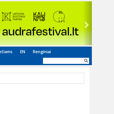
Next
ečiams
EN
Renginiai
Paieškos
forma