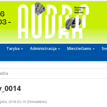
Taryba
Administracija
Miestiečiams
Sv
adžia
v_0014
jinta: 2018-02-19 (Pirmadienis)