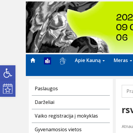
Previous
Apie Kauną
Meras
Open toolbar
Kultūros renginiai
Paslaugos
Pr
Darželiai
rs
Vaiko registracija į mokyklas
Atnau
Gyvenamosios vietos