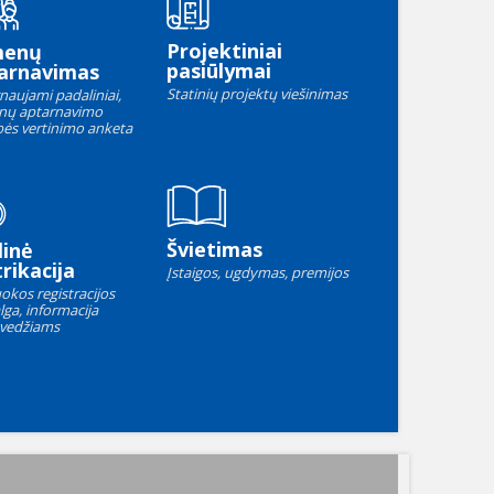
Projektiniai
menų
pasiūlymai
arnavimas
Statinių projektų viešinimas
naujami padaliniai,
nų aptarnavimo
ės vertinimo anketa
Švietimas
linė
rikacija
Įstaigos, ugdymas, premijos
okos registracijos
lga, informacija
vedžiams