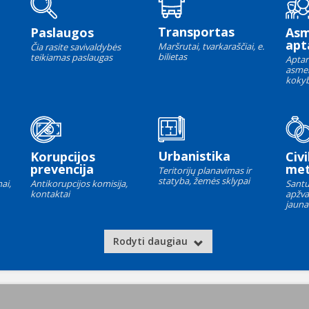
Transportas
Paslaugos
As
apt
Maršrutai, tvarkaraščiai, e.
Čia rasite savivaldybės
bilietas
teikiamas paslaugas
Aptar
asme
kokyb
Urbanistika
Korupcijos
Civi
prevencija
met
Teritorijų planavimas ir
statyba, žemės sklypai
ai,
Antikorupcijos komisija,
Santu
kontaktai
apžva
jauna
Rodyti daugiau