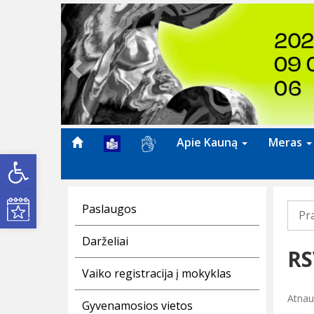
Previous
Apie Kauną
Meras
Open toolbar
Kultūros renginiai
Paslaugos
Pr
Darželiai
RS
Vaiko registracija į mokyklas
Atnau
Gyvenamosios vietos