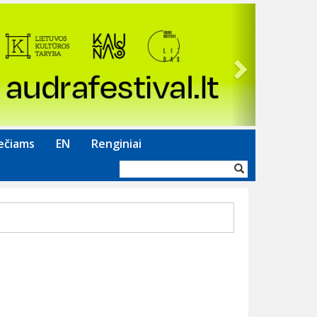
Next
ečiams
EN
Renginiai
Paieškos
forma