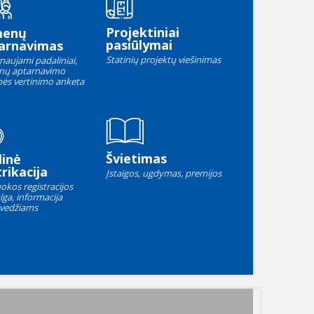
Projektiniai
menų
pasiūlymai
arnavimas
Statinių projektų viešinimas
naujami padaliniai,
nų aptarnavimo
ės vertinimo anketa
Švietimas
linė
rikacija
Įstaigos, ugdymas, premijos
okos registracijos
lga, informacija
vedžiams