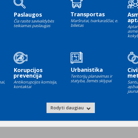
Transportas
Paslaugos
As
apt
Maršrutai, tvarkaraščiai, e.
Čia rasite savivaldybės
bilietas
teikiamas paslaugas
Aptar
asme
kokyb
Urbanistika
Korupcijos
Civi
prevencija
met
Teritorijų planavimas ir
statyba, žemės sklypai
ai,
Antikorupcijos komisija,
Santu
kontaktai
apžva
jauna
Rodyti daugiau