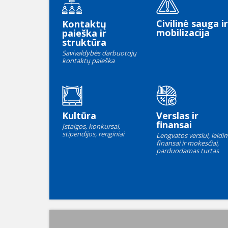
Civilinė sauga ir
Kontaktų
mobilizacija
paieška ir
struktūra
Savivaldybės darbuotojų
kontaktų paieška
Kultūra
Verslas ir
finansai
Įstaigos, konkursai,
stipendijos, renginiai
Lengvatos verslui, leidim
finansai ir mokesčiai,
parduodamas turtas