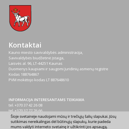
Kontaktai
Kauno miesto savivaldybės administracija,
Savivaldybės biudžetinė įstaiga,
Laisvės al. 96, LT-44251 Kaunas
Duomenys kaupiami ir saugomi Juridinių asmenų registre
Kodas
188764867
PVM mokėtojo kodas
LT 887648610
INFORMACIJA INTERESANTAMS TEIKIAMA
tel. +370 37 42 26 08
tel. +370 37 77 76 66
tel. +370 660 07000
Šioje svetainėje naudojami mūsų ir trečiųjų šalių slapukai. Jūsų
sutikimas nereikalingas dėl būtinųjų slapukų, kurie padeda
el. p.
info@kaunas.lt
mums valdyti interneto svetainę ir užtikrinti jos apsaugą,