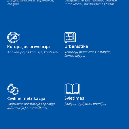
Įstaigos, konkursai, stipendijos,
Lengvatos verslui, leidimai, finansai
renginiai
ir mokesčiai, parduodamas turtas
Urbanistika
Korupcijos prevencija
Teritorijų planavimas ir statyba,
Antikorupcijos komisija, kontaktai
žemės sklypai
Švietimas
Civilinė metrikacija
Įstaigos, ugdymas, premijos
Santuokos registracijos apžvalga,
informacija jaunavedžiams