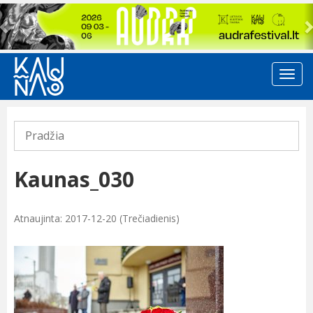
Previous
Pradžia
Kaunas_030
Atnaujinta: 2017-12-20 (Trečiadienis)