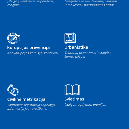
Įstaigos, konkursai, stipendijos,
Lengvatos verslui, leidimai, finansai
renginiai
ir mokesčiai, parduodamas turtas
Urbanistika
Korupcijos prevencija
Teritorijų planavimas ir statyba,
Antikorupcijos komisija, kontaktai
žemės sklypai
Švietimas
Civilinė metrikacija
Įstaigos, ugdymas, premijos
Santuokos registracijos apžvalga,
informacija jaunavedžiams