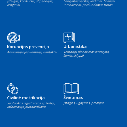
Įstaigos, konkursai, stipendijos,
Lengvatos verslui, leidimai, finansai
renginiai
ir mokesčiai, parduodamas turtas
Urbanistika
Korupcijos prevencija
Teritorijų planavimas ir statyba,
Antikorupcijos komisija, kontaktai
žemės sklypai
Švietimas
Civilinė metrikacija
Įstaigos, ugdymas, premijos
Santuokos registracijos apžvalga,
informacija jaunavedžiams