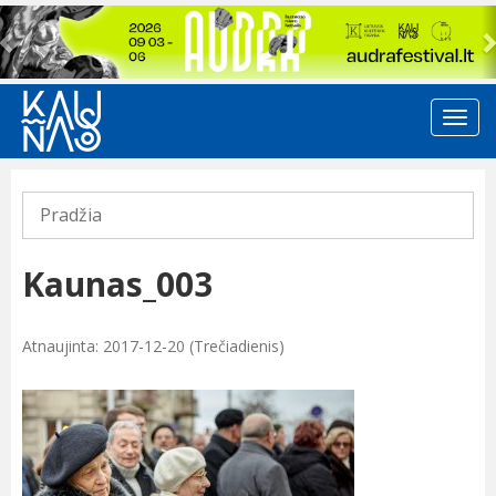
Previous
Pradžia
Kaunas_003
Atnaujinta: 2017-12-20 (Trečiadienis)