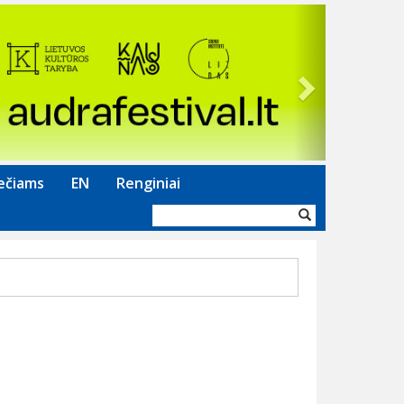
Next
ečiams
EN
Renginiai
Paieškos
forma