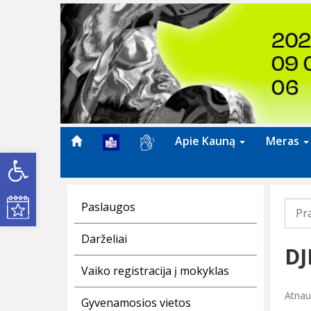
Previous
Apie Kauną
Meras
Open toolbar
Kultūros renginiai
Paslaugos
Pr
Darželiai
DJ
Vaiko registracija į mokyklas
Atnau
Gyvenamosios vietos