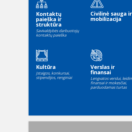
Civilinė sauga ir
Kontaktų
mobilizacija
paieška ir
struktūra
Savivaldybės darbuotojų
kontaktų paieška
Kultūra
Verslas ir
finansai
Įstaigos, konkursai,
stipendijos, renginiai
Lengvatos verslui, leidim
finansai ir mokesčiai,
parduodamas turtas