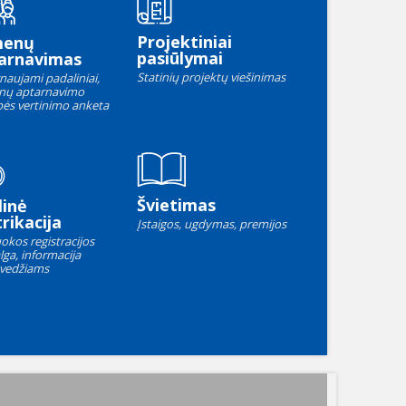
Projektiniai
menų
pasiūlymai
arnavimas
Statinių projektų viešinimas
naujami padaliniai,
nų aptarnavimo
ės vertinimo anketa
Švietimas
linė
rikacija
Įstaigos, ugdymas, premijos
okos registracijos
lga, informacija
vedžiams