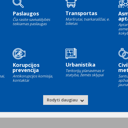
Transportas
Paslaugos
As
apt
Maršrutai, tvarkaraščiai, e.
Čia rasite savivaldybės
bilietas
teikiamas paslaugas
Aptar
asme
kokyb
Urbanistika
Korupcijos
Civi
prevencija
met
Teritorijų planavimas ir
statyba, žemės sklypai
ai,
Antikorupcijos komisija,
Santu
kontaktai
apžva
jauna
Rodyti daugiau