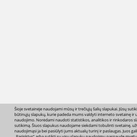
Šioje svetainėje naudojami mūsų ir trečiųjų šalių slapukai. Jūsų suti
būtinųjų slapukų, kurie padeda mums valdyti interneto svetainę ir už
naudojimo. Norėdami naudoti statistikos, analitikos ir rinkodaros s
sutikimą. Šiuos slapukus naudojame siekdami tobulinti svetainę, užt
naudojimąsi ja bei pasiūlyti jums aktualų turinį ir paslaugas. Juos gali
„Parinktys“ arba sutikti su visų slapukų naudojimu paspaudę mygtuką