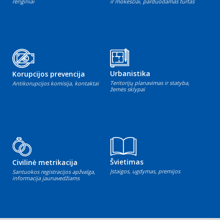
renginiai
ir mokesčiai, parduodamas turtas
Urbanistika
Korupcijos prevencija
Teritorijų planavimas ir statyba,
Antikorupcijos komisija, kontaktai
žemės sklypai
Švietimas
Civilinė metrikacija
Įstaigos, ugdymas, premijos
Santuokos registracijos apžvalga,
informacija jaunavedžiams