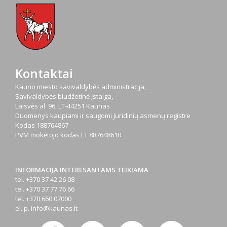
Kontaktai
Kauno miesto savivaldybės administracija,
Savivaldybės biudžetinė įstaiga,
Laisvės al. 96, LT-44251 Kaunas
Duomenys kaupiami ir saugomi Juridinių asmenų registre
Kodas
188764867
PVM mokėtojo kodas
LT 887648610
INFORMACIJA INTERESANTAMS TEIKIAMA
tel. +370 37 42 26 08
tel. +370 37 77 76 66
tel. +370 660 07000
el. p.
info@kaunas.lt