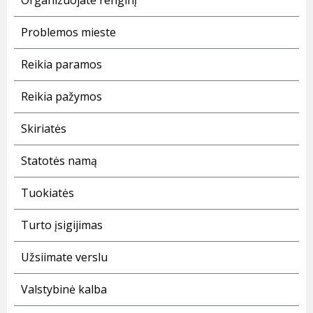
Organizuojate renginį
Problemos mieste
Reikia paramos
Reikia pažymos
Skiriatės
Statotės namą
Tuokiatės
Turto įsigijimas
Užsiimate verslu
Valstybinė kalba