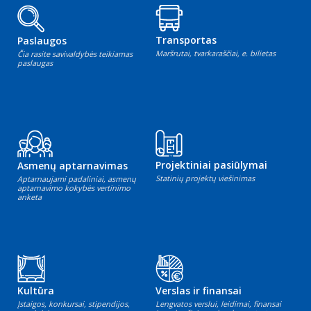
Transportas
Paslaugos
Maršrutai, tvarkaraščiai, e. bilietas
Čia rasite savivaldybės teikiamas
paslaugas
Projektiniai pasiūlymai
Asmenų aptarnavimas
Statinių projektų viešinimas
Aptarnaujami padaliniai, asmenų
aptarnavimo kokybės vertinimo
anketa
Kultūra
Verslas ir finansai
Įstaigos, konkursai, stipendijos,
Lengvatos verslui, leidimai, finansai