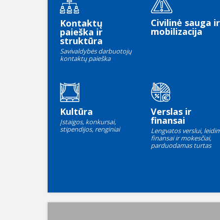
Civilinė sauga ir
Kontaktų
mobilizacija
paieška ir
struktūra
Savivaldybės darbuotojų
kontaktų paieška
Kultūra
Verslas ir
finansai
Įstaigos, konkursai,
stipendijos, renginiai
Lengvatos verslui, leidim
finansai ir mokesčiai,
parduodamas turtas