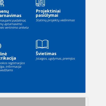
Projektiniai
menų
pasiūlymai
arnavimas
Statinių projektų viešinimas
naujami padaliniai,
nų aptarnavimo
ės vertinimo anketa
Švietimas
linė
rikacija
Įstaigos, ugdymas, premijos
okos registracijos
lga, informacija
vedžiams