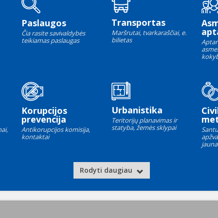
Transportas
Paslaugos
As
apt
Maršrutai, tvarkaraščiai, e.
Čia rasite savivaldybės
bilietas
teikiamas paslaugas
Aptar
asme
kokyb
Urbanistika
Korupcijos
Civi
prevencija
met
Teritorijų planavimas ir
statyba, žemės sklypai
ai,
Antikorupcijos komisija,
Santu
kontaktai
apžva
jauna
Rodyti daugiau