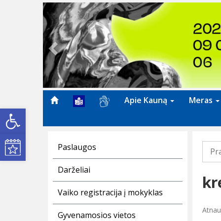
Previous
Apie Kauną
Meras
Open toolbar
Kultūros renginiai
Paslaugos
Pr
Darželiai
kr
Vaiko registracija į mokyklas
Atnauj
Gyvenamosios vietos