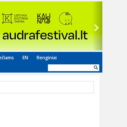
Next
ečiams
EN
Renginiai
Paieškos
forma