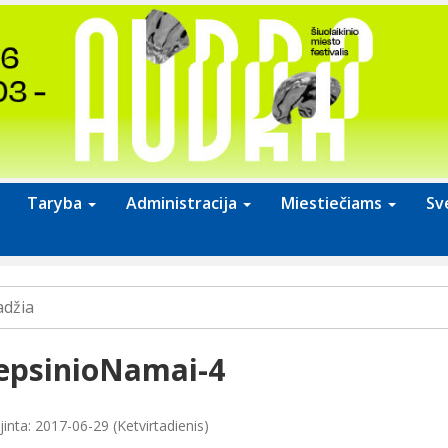
Taryba
Administracija
Miestiečiams
Sv
adžia
epsinioNamai-4
inta: 2017-06-29 (Ketvirtadienis)