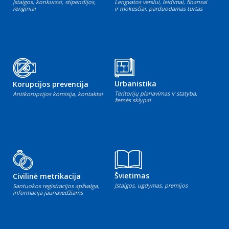
Įstaigos, konkursai, stipendijos,
Lengvatos verslui, leidimai, finansai
renginiai
ir mokesčiai, parduodamas turtas
Urbanistika
Korupcijos prevencija
Teritorijų planavimas ir statyba,
Antikorupcijos komisija, kontaktai
žemės sklypai
Švietimas
Civilinė metrikacija
Įstaigos, ugdymas, premijos
Santuokos registracijos apžvalga,
informacija jaunavedžiams