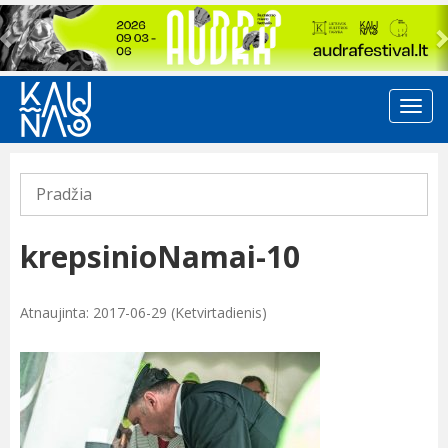
Previous
Pradžia
krepsinioNamai-10
Atnaujinta: 2017-06-29 (Ketvirtadienis)