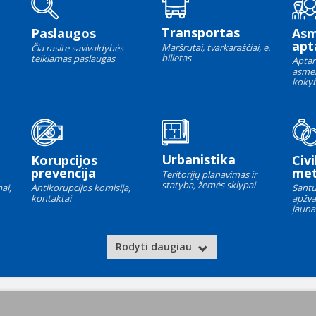
Transportas
Paslaugos
As
apt
Maršrutai, tvarkaraščiai, e.
Čia rasite savivaldybės
bilietas
teikiamas paslaugas
Aptar
asme
kokyb
Urbanistika
Korupcijos
Civi
prevencija
met
Teritorijų planavimas ir
statyba, žemės sklypai
ai,
Antikorupcijos komisija,
Santu
kontaktai
apžva
jauna
Rodyti daugiau