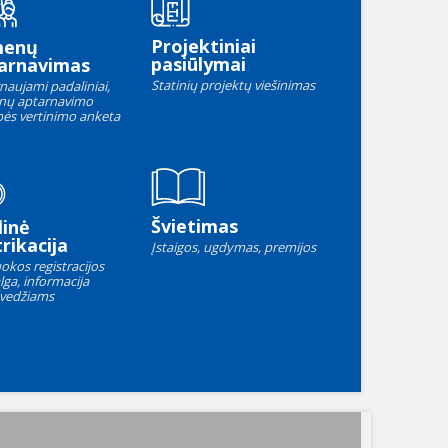
Projektiniai
menų
pasiūlymai
arnavimas
Statinių projektų viešinimas
naujami padaliniai,
nų aptarnavimo
ės vertinimo anketa
Švietimas
linė
rikacija
Įstaigos, ugdymas, premijos
okos registracijos
lga, informacija
vedžiams