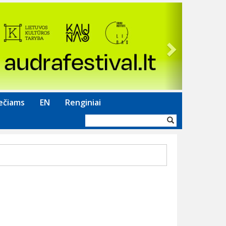
Next
ečiams
EN
Renginiai
Paieškos
forma