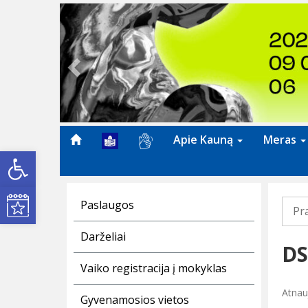
Previous
Apie Kauną
Meras
Open toolbar
Kultūros renginiai
Paslaugos
Pr
Darželiai
DS
Vaiko registracija į mokyklas
Atnau
Gyvenamosios vietos