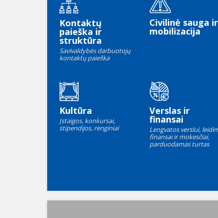
Civilinė sauga ir
Kontaktų
mobilizacija
paieška ir
struktūra
Savivaldybės darbuotojų
kontaktų paieška
Kultūra
Verslas ir
finansai
Įstaigos, konkursai,
stipendijos, renginiai
Lengvatos verslui, leidim
finansai ir mokesčiai,
parduodamas turtas