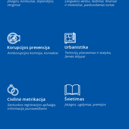
Įstaigos, konkursai, stipendijos,
Lengvatos verslui, leidimai, finansai
renginiai
ir mokesčiai, parduodamas turtas
Urbanistika
Korupcijos prevencija
Teritorijų planavimas ir statyba,
Antikorupcijos komisija, kontaktai
žemės sklypai
Švietimas
Civilinė metrikacija
Įstaigos, ugdymas, premijos
Santuokos registracijos apžvalga,
informacija jaunavedžiams