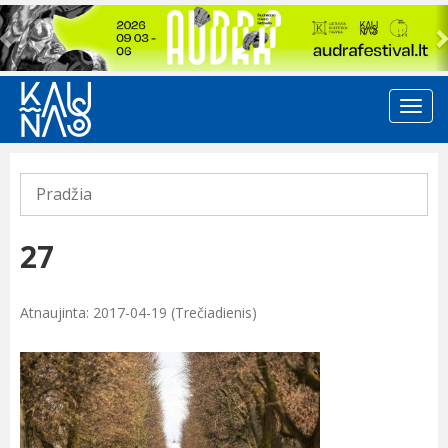
Previous
Pradžia
27
Atnaujinta: 2017-04-19 (Trečiadienis)