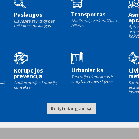
Transportas
Paslaugos
As
apt
Maršrutai, tvarkaraščiai, e.
Čia rasite savivaldybės
bilietas
teikiamas paslaugas
Aptar
asme
kokyb
Urbanistika
Korupcijos
Civi
prevencija
met
Teritorijų planavimas ir
statyba, žemės sklypai
ai,
Antikorupcijos komisija,
Santu
kontaktai
apžva
jauna
Rodyti daugiau