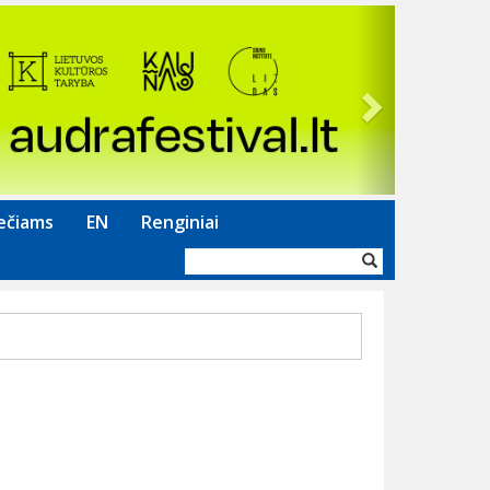
Next
ečiams
EN
Renginiai
Paieškos
forma