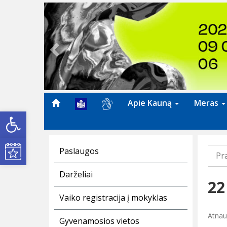
Previous
Apie Kauną
Meras
Open toolbar
Kultūros renginiai
Paslaugos
Pr
Darželiai
22
Vaiko registracija į mokyklas
Atnauj
Gyvenamosios vietos