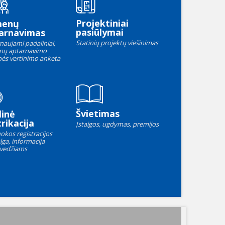
Projektiniai
menų
pasiūlymai
arnavimas
Statinių projektų viešinimas
naujami padaliniai,
nų aptarnavimo
ės vertinimo anketa
Švietimas
linė
rikacija
Įstaigos, ugdymas, premijos
okos registracijos
lga, informacija
vedžiams