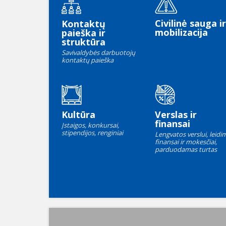
Civilinė sauga ir
Kontaktų
mobilizacija
paieška ir
struktūra
Savivaldybės darbuotojų
kontaktų paieška
Kultūra
Verslas ir
finansai
Įstaigos, konkursai,
stipendijos, renginiai
Lengvatos verslui, leidim
finansai ir mokesčiai,
parduodamas turtas