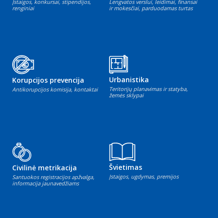
Įstaigos, konkursai, stipendijos,
Lengvatos verslui, leidimai, finansai
renginiai
ir mokesčiai, parduodamas turtas
Urbanistika
Korupcijos prevencija
Teritorijų planavimas ir statyba,
Antikorupcijos komisija, kontaktai
žemės sklypai
Švietimas
Civilinė metrikacija
Įstaigos, ugdymas, premijos
Santuokos registracijos apžvalga,
informacija jaunavedžiams