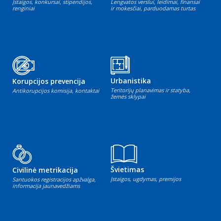
Įstaigos, konkursai, stipendijos,
Lengvatos verslui, leidimai, finansai
renginiai
ir mokesčiai, parduodamas turtas
Urbanistika
Korupcijos prevencija
Teritorijų planavimas ir statyba,
Antikorupcijos komisija, kontaktai
žemės sklypai
Švietimas
Civilinė metrikacija
Įstaigos, ugdymas, premijos
Santuokos registracijos apžvalga,
informacija jaunavedžiams