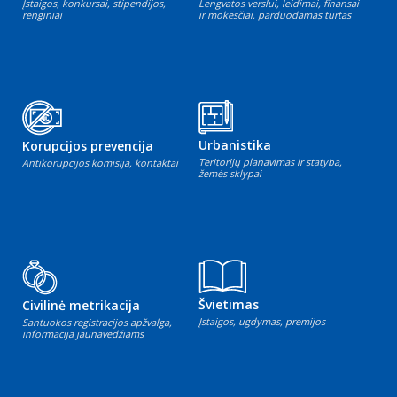
Įstaigos, konkursai, stipendijos,
Lengvatos verslui, leidimai, finansai
renginiai
ir mokesčiai, parduodamas turtas
Urbanistika
Korupcijos prevencija
Teritorijų planavimas ir statyba,
Antikorupcijos komisija, kontaktai
žemės sklypai
Švietimas
Civilinė metrikacija
Įstaigos, ugdymas, premijos
Santuokos registracijos apžvalga,
informacija jaunavedžiams