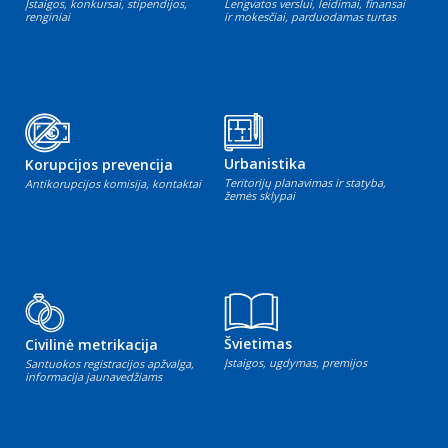
Įstaigos, konkursai, stipendijos,
Lengvatos verslui, leidimai, finansai
renginiai
ir mokesčiai, parduodamas turtas
Urbanistika
Korupcijos prevencija
Teritorijų planavimas ir statyba,
Antikorupcijos komisija, kontaktai
žemės sklypai
Švietimas
Civilinė metrikacija
Įstaigos, ugdymas, premijos
Santuokos registracijos apžvalga,
informacija jaunavedžiams