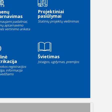
Projektiniai
menų
pasiūlymai
arnavimas
Statinių projektų viešinimas
naujami padaliniai,
nų aptarnavimo
ės vertinimo anketa
Švietimas
linė
rikacija
Įstaigos, ugdymas, premijos
okos registracijos
lga, informacija
vedžiams