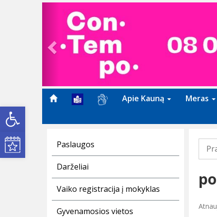
Previous
Apie Kauną
Meras
Open toolbar
Kultūros renginiai
Paslaugos
Pr
Darželiai
po
Vaiko registracija į mokyklas
Atnau
Gyvenamosios vietos