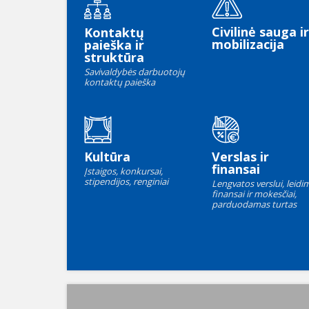
Civilinė sauga ir
Kontaktų
mobilizacija
paieška ir
struktūra
Savivaldybės darbuotojų
kontaktų paieška
Kultūra
Verslas ir
finansai
Įstaigos, konkursai,
stipendijos, renginiai
Lengvatos verslui, leidim
finansai ir mokesčiai,
parduodamas turtas