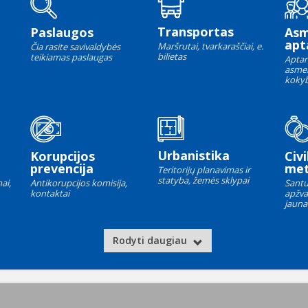
Transportas
Paslaugos
As
apt
Maršrutai, tvarkaraščiai, e.
Čia rasite savivaldybės
bilietas
teikiamas paslaugas
Aptar
asme
kokyb
Urbanistika
Korupcijos
Civi
prevencija
met
Teritorijų planavimas ir
statyba, žemės sklypai
ai,
Antikorupcijos komisija,
Santu
kontaktai
apžva
jauna
Rodyti daugiau