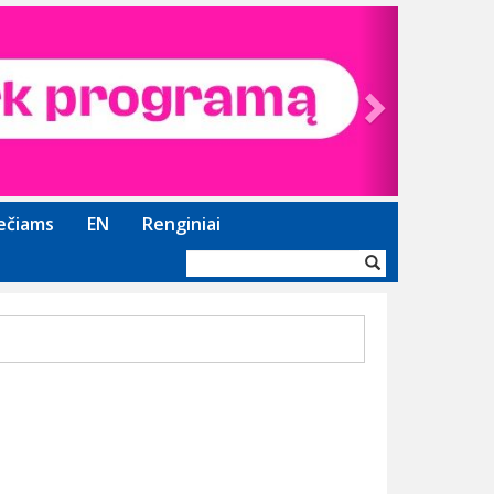
Next
ečiams
EN
Renginiai
Paieškos
forma