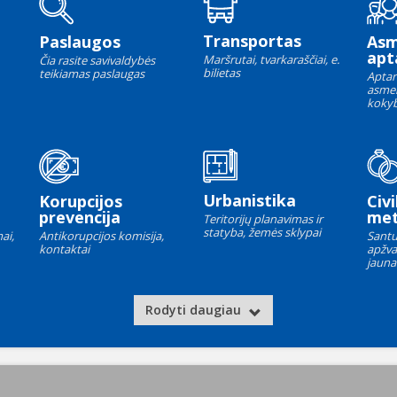
Transportas
Paslaugos
As
apt
Maršrutai, tvarkaraščiai, e.
Čia rasite savivaldybės
bilietas
teikiamas paslaugas
Aptar
asme
kokyb
Urbanistika
Korupcijos
Civi
prevencija
met
Teritorijų planavimas ir
statyba, žemės sklypai
ai,
Antikorupcijos komisija,
Santu
kontaktai
apžva
jauna
Rodyti daugiau