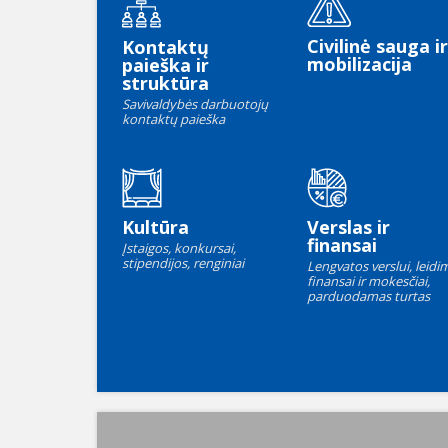
Civilinė sauga ir
Kontaktų
mobilizacija
paieška ir
struktūra
Savivaldybės darbuotojų
kontaktų paieška
Kultūra
Verslas ir
finansai
Įstaigos, konkursai,
stipendijos, renginiai
Lengvatos verslui, leidim
finansai ir mokesčiai,
parduodamas turtas