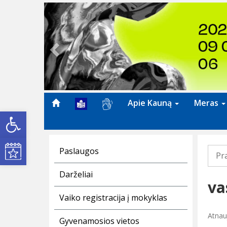
Previous
Apie Kauną
Meras
Open toolbar
Kultūros renginiai
Paslaugos
Pr
Darželiai
va
Vaiko registracija į mokyklas
Atnau
Gyvenamosios vietos