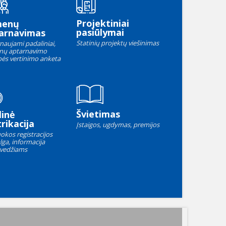
Projektiniai
menų
pasiūlymai
arnavimas
Statinių projektų viešinimas
naujami padaliniai,
nų aptarnavimo
ės vertinimo anketa
Švietimas
linė
rikacija
Įstaigos, ugdymas, premijos
okos registracijos
lga, informacija
vedžiams