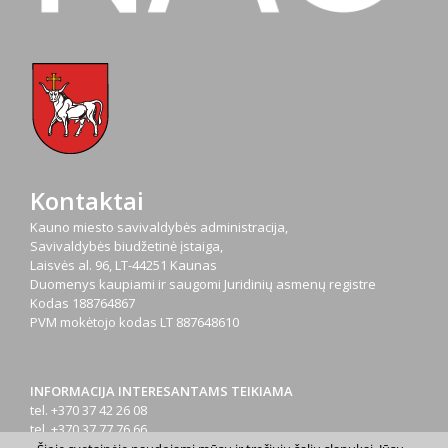
Kontaktai
Kauno miesto savivaldybės administracija,
Savivaldybės biudžetinė įstaiga,
Laisvės al. 96, LT-44251 Kaunas
Duomenys kaupiami ir saugomi Juridinių asmenų registre
Kodas
188764867
PVM mokėtojo kodas
LT 887648610
INFORMACIJA INTERESANTAMS TEIKIAMA
tel. +370 37 42 26 08
tel. +370 37 77 76 66