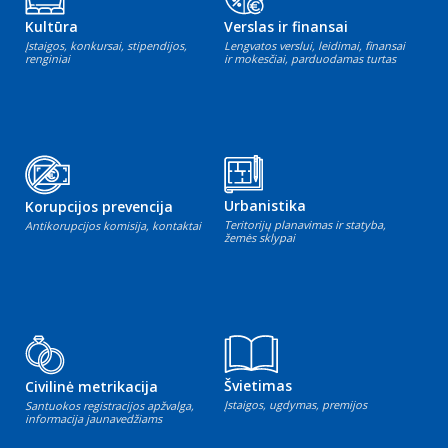
Kultūra
Verslas ir finansai
Įstaigos, konkursai, stipendijos,
Lengvatos verslui, leidimai, finansai
renginiai
ir mokesčiai, parduodamas turtas
Urbanistika
Korupcijos prevencija
Teritorijų planavimas ir statyba,
Antikorupcijos komisija, kontaktai
žemės sklypai
Švietimas
Civilinė metrikacija
Įstaigos, ugdymas, premijos
Santuokos registracijos apžvalga,
informacija jaunavedžiams