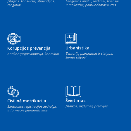
Įstaigos, konkursai, stipendijos,
Lengvatos verslui, leidimai, finansai
renginiai
ir mokesčiai, parduodamas turtas
Urbanistika
Korupcijos prevencija
Teritorijų planavimas ir statyba,
Antikorupcijos komisija, kontaktai
žemės sklypai
Švietimas
Civilinė metrikacija
Įstaigos, ugdymas, premijos
Santuokos registracijos apžvalga,
informacija jaunavedžiams