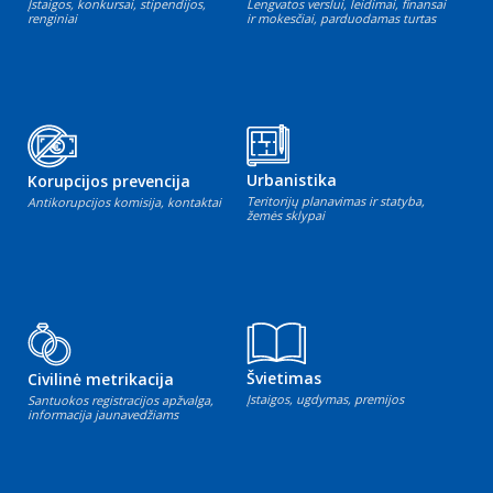
Įstaigos, konkursai, stipendijos,
Lengvatos verslui, leidimai, finansai
renginiai
ir mokesčiai, parduodamas turtas
Urbanistika
Korupcijos prevencija
Teritorijų planavimas ir statyba,
Antikorupcijos komisija, kontaktai
žemės sklypai
Švietimas
Civilinė metrikacija
Įstaigos, ugdymas, premijos
Santuokos registracijos apžvalga,
informacija jaunavedžiams