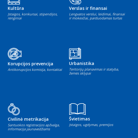
Kultūra
Verslas ir finansai
Įstaigos, konkursai, stipendijos,
Lengvatos verslui, leidimai, finansai
renginiai
ir mokesčiai, parduodamas turtas
Urbanistika
Korupcijos prevencija
Teritorijų planavimas ir statyba,
Antikorupcijos komisija, kontaktai
žemės sklypai
Švietimas
Civilinė metrikacija
Įstaigos, ugdymas, premijos
Santuokos registracijos apžvalga,
informacija jaunavedžiams