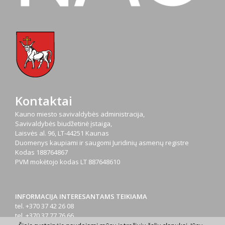
Kontaktai
Kauno miesto savivaldybės administracija,
Savivaldybės biudžetinė įstaiga,
Laisvės al. 96, LT-44251 Kaunas
Duomenys kaupiami ir saugomi Juridinių asmenų registre
Kodas
188764867
PVM mokėtojo kodas
LT 887648610
INFORMACIJA INTERESANTAMS TEIKIAMA
tel. +370 37 42 26 08
tel. +370 37 77 76 66