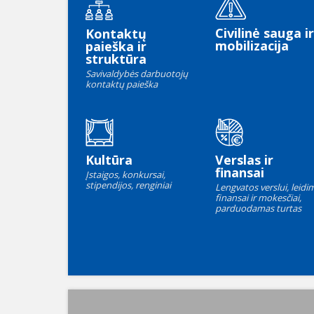
Civilinė sauga ir
Kontaktų
mobilizacija
paieška ir
struktūra
Savivaldybės darbuotojų
kontaktų paieška
Kultūra
Verslas ir
finansai
Įstaigos, konkursai,
stipendijos, renginiai
Lengvatos verslui, leidim
finansai ir mokesčiai,
parduodamas turtas