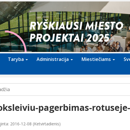
Taryba
Administracija
Miestiečiams
Sv
adžia
ksleiviu-pagerbimas-rotuseje
inta: 2016-12-08 (Ketvirtadienis)