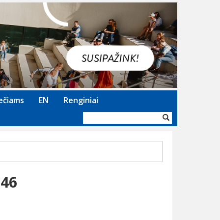
Next
ečiams
EN
Renginiai
Paieškos
forma
-46