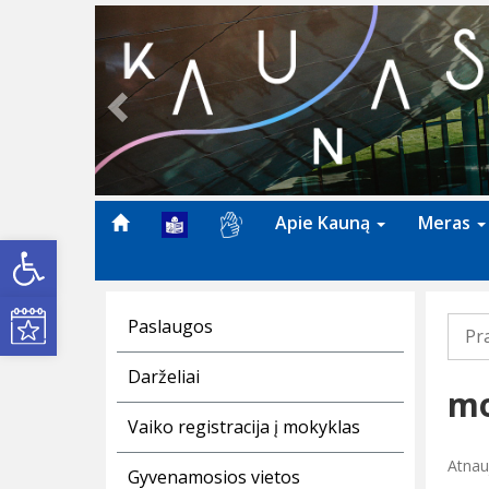
Previous
Apie Kauną
Meras
Open toolbar
Kultūros renginiai
Paslaugos
Pr
Darželiai
mo
Vaiko registracija į mokyklas
Atnauj
Gyvenamosios vietos