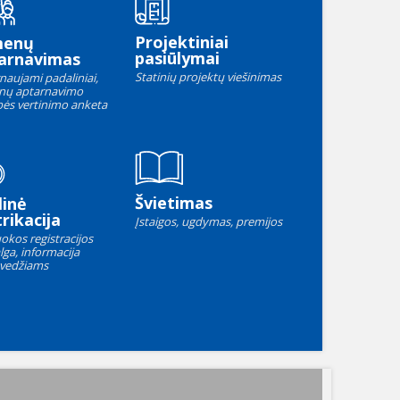
Projektiniai
menų
pasiūlymai
arnavimas
Statinių projektų viešinimas
naujami padaliniai,
nų aptarnavimo
ės vertinimo anketa
Švietimas
linė
rikacija
Įstaigos, ugdymas, premijos
okos registracijos
lga, informacija
vedžiams