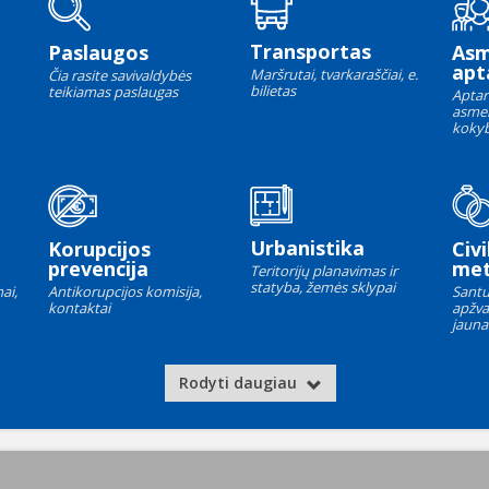
Transportas
Paslaugos
As
apt
Maršrutai, tvarkaraščiai, e.
Čia rasite savivaldybės
bilietas
teikiamas paslaugas
Aptar
asme
kokyb
Urbanistika
Korupcijos
Civi
prevencija
met
Teritorijų planavimas ir
statyba, žemės sklypai
ai,
Antikorupcijos komisija,
Santu
kontaktai
apžva
jauna
Rodyti daugiau