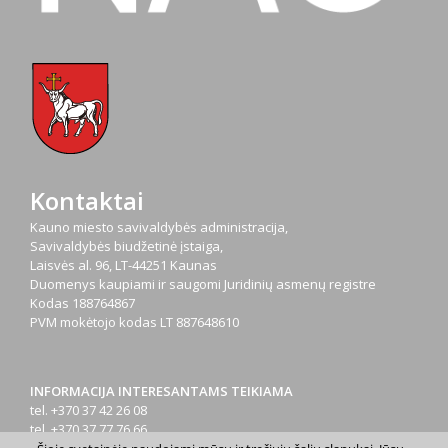
Kontaktai
Kauno miesto savivaldybės administracija,
Savivaldybės biudžetinė įstaiga,
Laisvės al. 96, LT-44251 Kaunas
Duomenys kaupiami ir saugomi Juridinių asmenų registre
Kodas
188764867
PVM mokėtojo kodas
LT 887648610
INFORMACIJA INTERESANTAMS TEIKIAMA
tel. +370 37 42 26 08
tel. +370 37 77 76 66