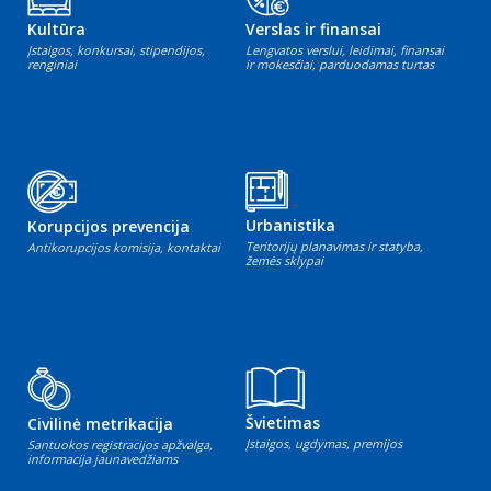
Kultūra
Verslas ir finansai
Įstaigos, konkursai, stipendijos,
Lengvatos verslui, leidimai, finansai
renginiai
ir mokesčiai, parduodamas turtas
Urbanistika
Korupcijos prevencija
Teritorijų planavimas ir statyba,
Antikorupcijos komisija, kontaktai
žemės sklypai
Švietimas
Civilinė metrikacija
Įstaigos, ugdymas, premijos
Santuokos registracijos apžvalga,
informacija jaunavedžiams