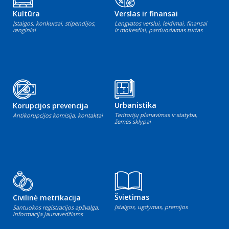
Kultūra
Verslas ir finansai
Įstaigos, konkursai, stipendijos,
Lengvatos verslui, leidimai, finansai
renginiai
ir mokesčiai, parduodamas turtas
Urbanistika
Korupcijos prevencija
Teritorijų planavimas ir statyba,
Antikorupcijos komisija, kontaktai
žemės sklypai
Švietimas
Civilinė metrikacija
Įstaigos, ugdymas, premijos
Santuokos registracijos apžvalga,
informacija jaunavedžiams