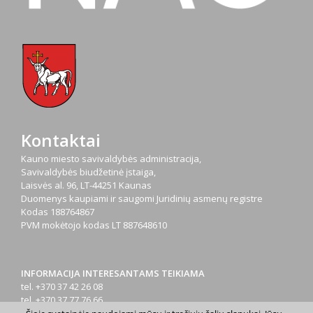
Kontaktai
Kauno miesto savivaldybės administracija,
Savivaldybės biudžetinė įstaiga,
Laisvės al. 96, LT-44251 Kaunas
Duomenys kaupiami ir saugomi Juridinių asmenų registre
Kodas
188764867
PVM mokėtojo kodas
LT 887648610
INFORMACIJA INTERESANTAMS TEIKIAMA
tel. +370 37 42 26 08
tel. +370 37 77 76 66