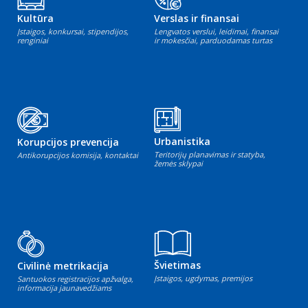
Kultūra
Verslas ir finansai
Įstaigos, konkursai, stipendijos,
Lengvatos verslui, leidimai, finansai
renginiai
ir mokesčiai, parduodamas turtas
Urbanistika
Korupcijos prevencija
Teritorijų planavimas ir statyba,
Antikorupcijos komisija, kontaktai
žemės sklypai
Švietimas
Civilinė metrikacija
Įstaigos, ugdymas, premijos
Santuokos registracijos apžvalga,
informacija jaunavedžiams