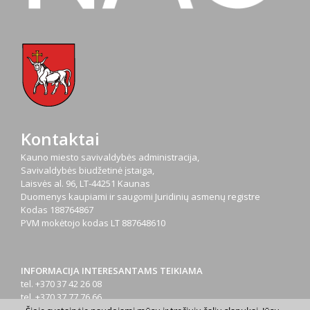
Kontaktai
Kauno miesto savivaldybės administracija,
Savivaldybės biudžetinė įstaiga,
Laisvės al. 96, LT-44251 Kaunas
Duomenys kaupiami ir saugomi Juridinių asmenų registre
Kodas
188764867
PVM mokėtojo kodas
LT 887648610
INFORMACIJA INTERESANTAMS TEIKIAMA
tel. +370 37 42 26 08
tel. +370 37 77 76 66