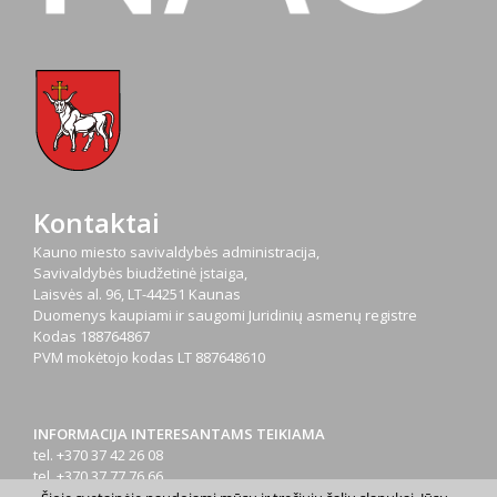
Kontaktai
Kauno miesto savivaldybės administracija,
Savivaldybės biudžetinė įstaiga,
Laisvės al. 96, LT-44251 Kaunas
Duomenys kaupiami ir saugomi Juridinių asmenų registre
Kodas
188764867
PVM mokėtojo kodas
LT 887648610
INFORMACIJA INTERESANTAMS TEIKIAMA
tel. +370 37 42 26 08
tel. +370 37 77 76 66