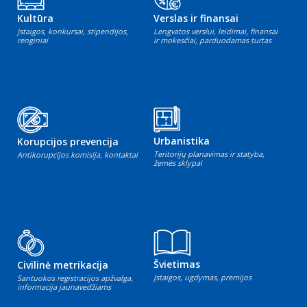
Kultūra
Verslas ir finansai
Įstaigos, konkursai, stipendijos,
Lengvatos verslui, leidimai, finansai
renginiai
ir mokesčiai, parduodamas turtas
Urbanistika
Korupcijos prevencija
Teritorijų planavimas ir statyba,
Antikorupcijos komisija, kontaktai
žemės sklypai
Švietimas
Civilinė metrikacija
Įstaigos, ugdymas, premijos
Santuokos registracijos apžvalga,
informacija jaunavedžiams