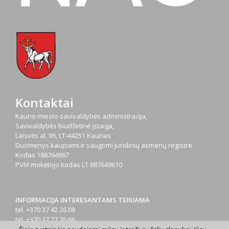
Kontaktai
Kauno miesto savivaldybės administracija,
Savivaldybės biudžetinė įstaiga,
Laisvės al. 96, LT-44251 Kaunas
Duomenys kaupiami ir saugomi Juridinių asmenų registre
Kodas
188764867
PVM mokėtojo kodas
LT 887648610
INFORMACIJA INTERESANTAMS TEIKIAMA
tel. +370 37 42 26 08
tel. +370 37 77 76 66