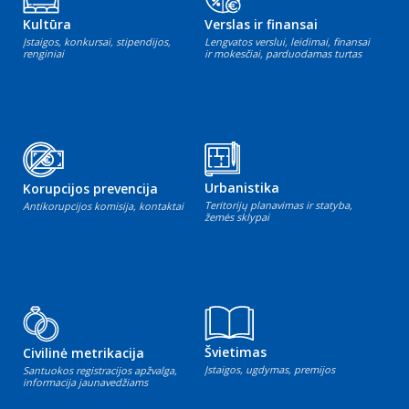
Kultūra
Verslas ir finansai
Įstaigos, konkursai, stipendijos,
Lengvatos verslui, leidimai, finansai
renginiai
ir mokesčiai, parduodamas turtas
Urbanistika
Korupcijos prevencija
Teritorijų planavimas ir statyba,
Antikorupcijos komisija, kontaktai
žemės sklypai
Švietimas
Civilinė metrikacija
Įstaigos, ugdymas, premijos
Santuokos registracijos apžvalga,
informacija jaunavedžiams