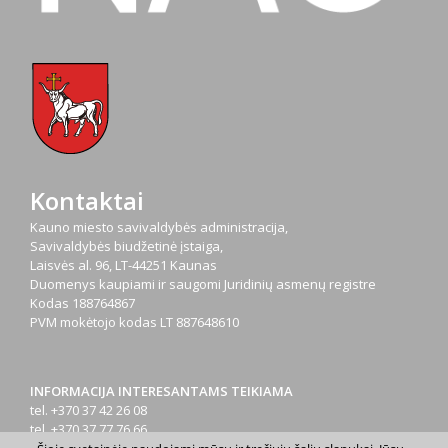
Kontaktai
Kauno miesto savivaldybės administracija,
Savivaldybės biudžetinė įstaiga,
Laisvės al. 96, LT-44251 Kaunas
Duomenys kaupiami ir saugomi Juridinių asmenų registre
Kodas
188764867
PVM mokėtojo kodas
LT 887648610
INFORMACIJA INTERESANTAMS TEIKIAMA
tel. +370 37 42 26 08
tel. +370 37 77 76 66