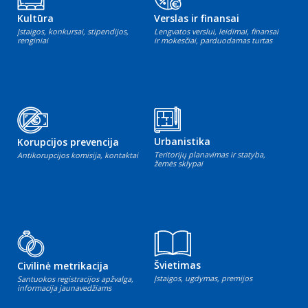
Kultūra
Verslas ir finansai
Įstaigos, konkursai, stipendijos,
Lengvatos verslui, leidimai, finansai
renginiai
ir mokesčiai, parduodamas turtas
Urbanistika
Korupcijos prevencija
Teritorijų planavimas ir statyba,
Antikorupcijos komisija, kontaktai
žemės sklypai
Švietimas
Civilinė metrikacija
Įstaigos, ugdymas, premijos
Santuokos registracijos apžvalga,
informacija jaunavedžiams