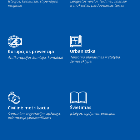
Įstaigos, konkursai, stipendijos,
Lengvatos verslui, leidimai, finansai
renginiai
ir mokesčiai, parduodamas turtas
Urbanistika
Korupcijos prevencija
Teritorijų planavimas ir statyba,
Antikorupcijos komisija, kontaktai
žemės sklypai
Švietimas
Civilinė metrikacija
Įstaigos, ugdymas, premijos
Santuokos registracijos apžvalga,
informacija jaunavedžiams