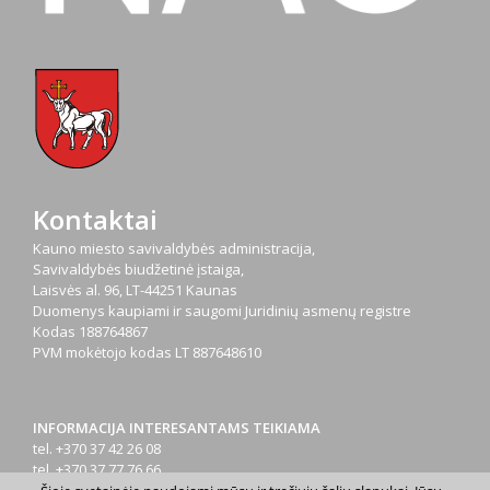
Kontaktai
Kauno miesto savivaldybės administracija,
Savivaldybės biudžetinė įstaiga,
Laisvės al. 96, LT-44251 Kaunas
Duomenys kaupiami ir saugomi Juridinių asmenų registre
Kodas
188764867
PVM mokėtojo kodas
LT 887648610
INFORMACIJA INTERESANTAMS TEIKIAMA
tel. +370 37 42 26 08
tel. +370 37 77 76 66