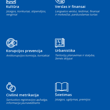
Kultūra
Verslas ir finansai
Įstaigos, konkursai, stipendijos,
Lengvatos verslui, leidimai, finansai
renginiai
ir mokesčiai, parduodamas turtas
Urbanistika
Korupcijos prevencija
Teritorijų planavimas ir statyba,
Antikorupcijos komisija, kontaktai
žemės sklypai
Švietimas
Civilinė metrikacija
Įstaigos, ugdymas, premijos
Santuokos registracijos apžvalga,
informacija jaunavedžiams