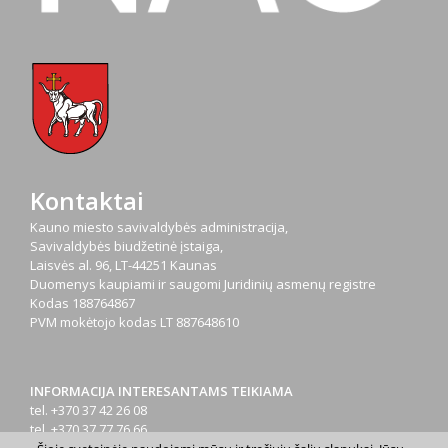
Kontaktai
Kauno miesto savivaldybės administracija,
Savivaldybės biudžetinė įstaiga,
Laisvės al. 96, LT-44251 Kaunas
Duomenys kaupiami ir saugomi Juridinių asmenų registre
Kodas
188764867
PVM mokėtojo kodas
LT 887648610
INFORMACIJA INTERESANTAMS TEIKIAMA
tel. +370 37 42 26 08
tel. +370 37 77 76 66