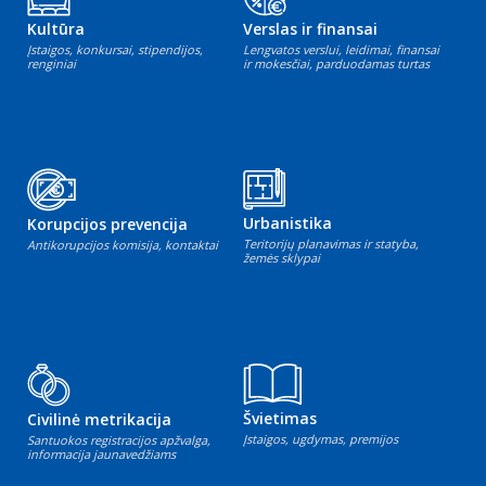
Kultūra
Verslas ir finansai
Įstaigos, konkursai, stipendijos,
Lengvatos verslui, leidimai, finansai
renginiai
ir mokesčiai, parduodamas turtas
Urbanistika
Korupcijos prevencija
Teritorijų planavimas ir statyba,
Antikorupcijos komisija, kontaktai
žemės sklypai
Švietimas
Civilinė metrikacija
Įstaigos, ugdymas, premijos
Santuokos registracijos apžvalga,
informacija jaunavedžiams