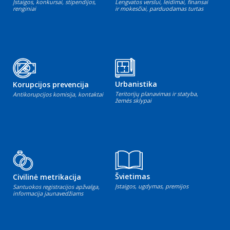
Įstaigos, konkursai, stipendijos,
Lengvatos verslui, leidimai, finansai
renginiai
ir mokesčiai, parduodamas turtas
Urbanistika
Korupcijos prevencija
Teritorijų planavimas ir statyba,
Antikorupcijos komisija, kontaktai
žemės sklypai
Švietimas
Civilinė metrikacija
Įstaigos, ugdymas, premijos
Santuokos registracijos apžvalga,
informacija jaunavedžiams