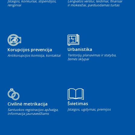
Įstaigos, konkursai, stipendijos,
Lengvatos verslui, leidimai, finansai
renginiai
ir mokesčiai, parduodamas turtas
Urbanistika
Korupcijos prevencija
Teritorijų planavimas ir statyba,
Antikorupcijos komisija, kontaktai
žemės sklypai
Švietimas
Civilinė metrikacija
Įstaigos, ugdymas, premijos
Santuokos registracijos apžvalga,
informacija jaunavedžiams