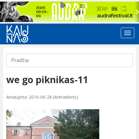
Previous
Pradžia
we go piknikas-11
Atnaujinta: 2016-06-28 (Antradienis)