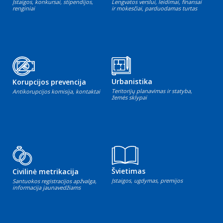
Įstaigos, konkursai, stipendijos,
Lengvatos verslui, leidimai, finansai
renginiai
ir mokesčiai, parduodamas turtas
Urbanistika
Korupcijos prevencija
Teritorijų planavimas ir statyba,
Antikorupcijos komisija, kontaktai
žemės sklypai
Švietimas
Civilinė metrikacija
Įstaigos, ugdymas, premijos
Santuokos registracijos apžvalga,
informacija jaunavedžiams