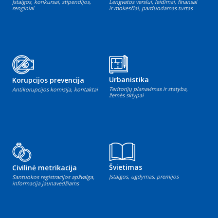
Įstaigos, konkursai, stipendijos,
Lengvatos verslui, leidimai, finansai
renginiai
ir mokesčiai, parduodamas turtas
Urbanistika
Korupcijos prevencija
Teritorijų planavimas ir statyba,
Antikorupcijos komisija, kontaktai
žemės sklypai
Švietimas
Civilinė metrikacija
Įstaigos, ugdymas, premijos
Santuokos registracijos apžvalga,
informacija jaunavedžiams