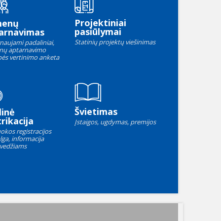
Projektiniai
menų
pasiūlymai
arnavimas
Statinių projektų viešinimas
naujami padaliniai,
nų aptarnavimo
ės vertinimo anketa
Švietimas
linė
rikacija
Įstaigos, ugdymas, premijos
okos registracijos
lga, informacija
vedžiams