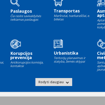
Transportas
Paslaugos
As
apt
Maršrutai, tvarkaraščiai, e.
Čia rasite savivaldybės
bilietas
teikiamas paslaugas
Aptar
asme
kokyb
Urbanistika
Korupcijos
Civi
prevencija
met
Teritorijų planavimas ir
statyba, žemės sklypai
ai,
Antikorupcijos komisija,
Santu
kontaktai
apžva
jauna
Rodyti daugiau