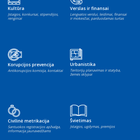
Kultūra
Verslas ir finansai
Įstaigos, konkursai, stipendijos,
Lengvatos verslui, leidimai, finansai
renginiai
ir mokesčiai, parduodamas turtas
Urbanistika
Korupcijos prevencija
Teritorijų planavimas ir statyba,
Antikorupcijos komisija, kontaktai
žemės sklypai
Švietimas
Civilinė metrikacija
Įstaigos, ugdymas, premijos
Santuokos registracijos apžvalga,
informacija jaunavedžiams