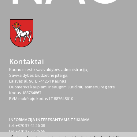
Kontaktai
Kauno miesto savivaldybės administracija,
Savivaldybės biudžetinė įstaiga,
Laisvės al. 96, LT-44251 Kaunas
Duomenys kaupiami ir saugomi Juridinių asmenų registre
Kodas
188764867
PVM mokėtojo kodas
LT 887648610
INFORMACIJA INTERESANTAMS TEIKIAMA
tel. +370 37 42 26 08
tel. +370 37 77 76 66