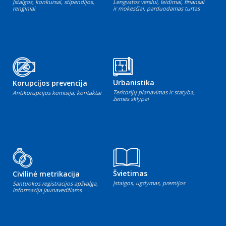
Įstaigos, konkursai, stipendijos,
Lengvatos verslui, leidimai, finansai
renginiai
ir mokesčiai, parduodamas turtas
Urbanistika
Korupcijos prevencija
Teritorijų planavimas ir statyba,
Antikorupcijos komisija, kontaktai
žemės sklypai
Švietimas
Civilinė metrikacija
Įstaigos, ugdymas, premijos
Santuokos registracijos apžvalga,
informacija jaunavedžiams