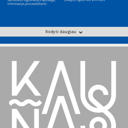
informacija jaunavedžiams
Rodyti daugiau