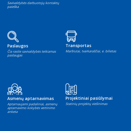
Savivaldybės darbuotojų kontaktų
paieška
Transportas
Paslaugos
Maršrutai, tvarkaraščiai, e. bilietas
Čia rasite savivaldybės teikiamas
paslaugas
Projektiniai pasiūlymai
Asmenų aptarnavimas
Statinių projektų viešinimas
Aptarnaujami padaliniai, asmenų
aptarnavimo kokybės vertinimo
anketa