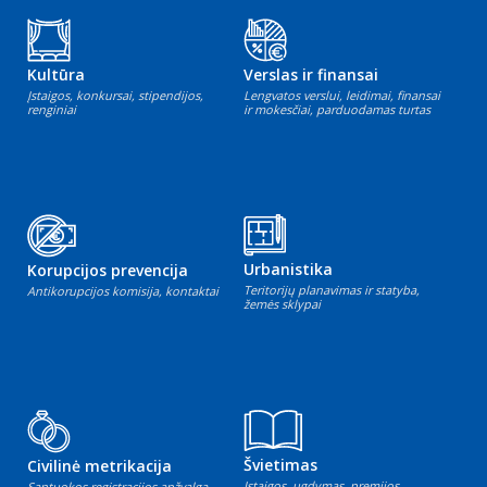
Kultūra
Verslas ir finansai
Įstaigos, konkursai, stipendijos,
Lengvatos verslui, leidimai, finansai
renginiai
ir mokesčiai, parduodamas turtas
Urbanistika
Korupcijos prevencija
Teritorijų planavimas ir statyba,
Antikorupcijos komisija, kontaktai
žemės sklypai
Švietimas
Civilinė metrikacija
Įstaigos, ugdymas, premijos
Santuokos registracijos apžvalga,