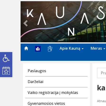
Previous
Apie Kauną
Meras
Open toolbar
Kultūros renginiai
Paslaugos
Pr
Darželiai
ka
Vaiko registracija į mokyklas
Atnauj
Gyvenamosios vietos