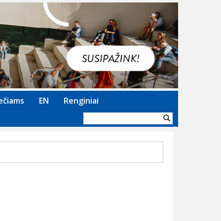
Next
ečiams
EN
Renginiai
Paieškos
forma