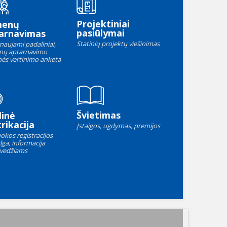
Projektiniai
menų
pasiūlymai
arnavimas
Statinių projektų viešinimas
naujami padaliniai,
nų aptarnavimo
ės vertinimo anketa
Švietimas
linė
rikacija
Įstaigos, ugdymas, premijos
okos registracijos
lga, informacija
vedžiams