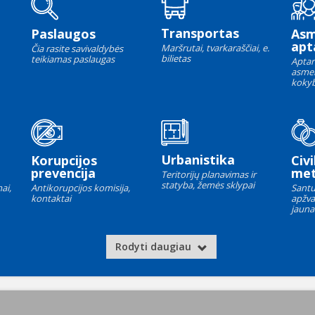
Transportas
Paslaugos
As
apt
Maršrutai, tvarkaraščiai, e.
Čia rasite savivaldybės
bilietas
teikiamas paslaugas
Aptar
asme
kokyb
Urbanistika
Korupcijos
Civi
prevencija
met
Teritorijų planavimas ir
statyba, žemės sklypai
ai,
Antikorupcijos komisija,
Santu
kontaktai
apžva
jauna
Rodyti daugiau