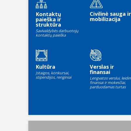
Civilinė sauga ir
Kontaktų
mobilizacija
paieška ir
struktūra
Savivaldybės darbuotojų
kontaktų paieška
Kultūra
Verslas ir
finansai
Įstaigos, konkursai,
stipendijos, renginiai
Lengvatos verslui, leidim
finansai ir mokesčiai,
parduodamas turtas