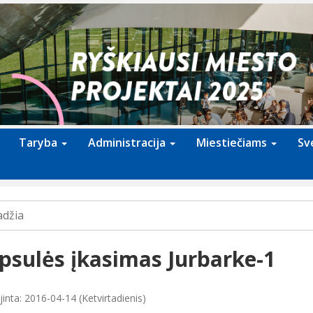
Taryba
Administracija
Miestiečiams
Sv
adžia
psulės įkasimas Jurbarke-1
inta: 2016-04-14 (Ketvirtadienis)