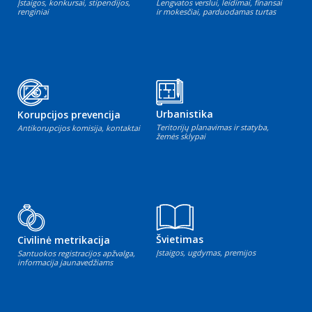
Įstaigos, konkursai, stipendijos,
Lengvatos verslui, leidimai, finansai
renginiai
ir mokesčiai, parduodamas turtas
Urbanistika
Korupcijos prevencija
Teritorijų planavimas ir statyba,
Antikorupcijos komisija, kontaktai
žemės sklypai
Švietimas
Civilinė metrikacija
Įstaigos, ugdymas, premijos
Santuokos registracijos apžvalga,
informacija jaunavedžiams