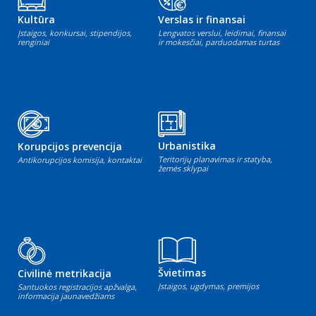
Kultūra
Verslas ir finansai
Įstaigos, konkursai, stipendijos,
Lengvatos verslui, leidimai, finansai
renginiai
ir mokesčiai, parduodamas turtas
Urbanistika
Korupcijos prevencija
Teritorijų planavimas ir statyba,
Antikorupcijos komisija, kontaktai
žemės sklypai
Švietimas
Civilinė metrikacija
Įstaigos, ugdymas, premijos
Santuokos registracijos apžvalga,
informacija jaunavedžiams