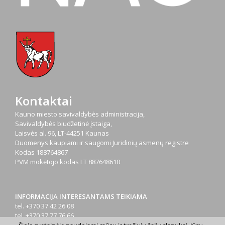
Kontaktai
Kauno miesto savivaldybės administracija,
Savivaldybės biudžetinė įstaiga,
Laisvės al. 96, LT-44251 Kaunas
Duomenys kaupiami ir saugomi Juridinių asmenų registre
Kodas
188764867
PVM mokėtojo kodas
LT 887648610
INFORMACIJA INTERESANTAMS TEIKIAMA
tel. +370 37 42 26 08
tel. +370 37 77 76 66