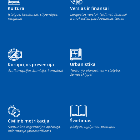
Kultūra
Verslas ir finansai
Įstaigos, konkursai, stipendijos,
Lengvatos verslui, leidimai, finansai
renginiai
ir mokesčiai, parduodamas turtas
Urbanistika
Korupcijos prevencija
Teritorijų planavimas ir statyba,
Antikorupcijos komisija, kontaktai
žemės sklypai
Švietimas
Civilinė metrikacija
Įstaigos, ugdymas, premijos
Santuokos registracijos apžvalga,
informacija jaunavedžiams