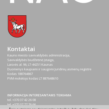
Kontaktai
Kauno miesto savivaldybės administracija,
Savivaldybės biudžetinė įstaiga,
Laisvės al. 96, LT-44251 Kaunas
Duomenys kaupiami ir saugomi Juridinių asmenų registre
Kodas
188764867
PVM mokėtojo kodas
LT 887648610
INFORMACIJA INTERESANTAMS TEIKIAMA
tel. +370 37 42 26 08
tel. +370 37 77 76 66