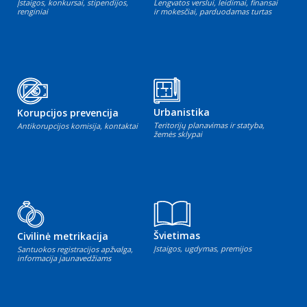
Įstaigos, konkursai, stipendijos,
Lengvatos verslui, leidimai, finansai
renginiai
ir mokesčiai, parduodamas turtas
Urbanistika
Korupcijos prevencija
Teritorijų planavimas ir statyba,
Antikorupcijos komisija, kontaktai
žemės sklypai
Švietimas
Civilinė metrikacija
Įstaigos, ugdymas, premijos
Santuokos registracijos apžvalga,
informacija jaunavedžiams