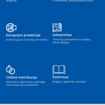
renginiai
ir mokesčiai, parduodamas turtas
Urbanistika
Korupcijos prevencija
Teritorijų planavimas ir statyba,
Antikorupcijos komisija, kontaktai
žemės sklypai
Švietimas
Civilinė metrikacija
Įstaigos, ugdymas, premijos
Santuokos registracijos apžvalga,
informacija jaunavedžiams