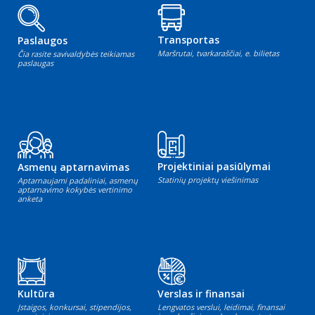
Transportas
Paslaugos
Maršrutai, tvarkaraščiai, e. bilietas
Čia rasite savivaldybės teikiamas
paslaugas
Projektiniai pasiūlymai
Asmenų aptarnavimas
Statinių projektų viešinimas
Aptarnaujami padaliniai, asmenų
aptarnavimo kokybės vertinimo
anketa
Kultūra
Verslas ir finansai
Įstaigos, konkursai, stipendijos,
Lengvatos verslui, leidimai, finansai